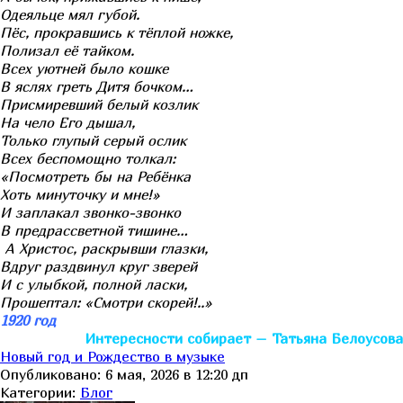
Одеяльце мял губой.
Пёс, прокравшись к тёплой ножке,
Полизал её тайком.
Всех уютней было кошке
В яслях греть Дитя бочком…
Присмиревший белый козлик
На чело Его дышал,
Только глупый серый ослик
Всех беспомощно толкал:
«Посмотреть бы на Ребёнка
Хоть минуточку и мне!»
И заплакал звонко-звонко
В предрассветной тишине…
А Христос, раскрывши глазки,
Вдруг раздвинул круг зверей
И с улыбкой, полной ласки,
Прошептал: «Смотри скорей!..»
1920 год
Интересности собирает – Татьяна Белоусова
Новый год и Рождество в музыке
Опубликовано: 6 мая, 2026 в 12:20 дп
Категории:
Блог