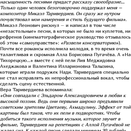
насыщенность песнями придаст рассказу своеобразие…
Только один человек безоговорочно поддержал меня –
композитор Микаэл Таривердиев. Он сразу же нутром
почувствовал мои намерения и стиль будущего фильма»
.
Микаэл Леонович рискнул – и написал в том числе
«незастольные» песни, в которых не было ни куплетов, ни
рефренов (кинематографическое руководство отзывалось
об этом «самоуправстве»:
«Развели консерваторию»
).
Почти все романсы исполнила молодая, в то время очень
талантливая и скромная Алла Борисовна Пугачёва. А «На
Тихорецкую…» вместе с ней пели Лия Меджидовна
Ахеджакова и Валентина Илларионовна Талызина,
которые играли подружек Нади. Таривердиев специально
не стал исправлять их непрофессиональный вокал, чтобы
сделать сцену естественной.
Вера Таривердиева вспоминала:
«Они совпадали с Эльдаром Александровичем в любви к
высокой поэзии. Ведь они первыми широко предъявили
советским зрителям Цветаеву, Ахмадулину. Эффект от той
картины был таков, что их пели в подворотнях. Чтобы
добиться такого исполнения музыки, которое звучит в
фильме, Таривердиев на репетициях с Аллой Пугачёвой не
жалел сил. К каждой песне сделали минимум 30 дублей»
.