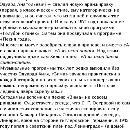
Эдуард Анатольевич – сделал новую аранжировку
(первая, в классическом стиле, ему категорически не
нравилась, и он считал, что из-за неё и случился тот
оглушительный провал). И в канун 1971 года показал её
публике в музыкально-развлекательной программе
«Голубой огонёк». Затем она прозвучала в программе
«Песня года».
Многие не могут разобрать слова в припеве, и вместо «А
из окон парок» слышат:
«А из окон порог»
. Над этим
подшучивал даже сам Хиль; он пел:
«А из окон Ханок
синий-синий»
.
Музыкальные программы тех лет редко выходили без
участия Эдуарда Хиля, «Зима» звучала практически в
каждой второй; и на всех своих сольных концертах он
слышал непременную просьбу: исполнить «Потолок
ледяной, дверь скрипучая…»
Сегодня мы вспомнили песню «Зима» не совсем
рандомно. Существует легенда, что С. Г. Островой не сам
сочинил стихотворение, а частично скопировал его у
испанца Хавьера Линареса. Согласно данной легенде,
Линарес, воюя на стороне гитлеровской Германии, в 1943
году попал в советский плен под Ленинградом (а домой