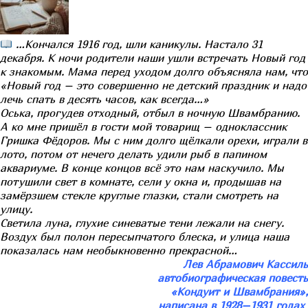
…Кончался 1916 год, шли каникулы. Настало 31
декабря. К ночи родители наши ушли встречать Новый год
к знакомым. Мама перед уходом долго объясняла нам, что
«Новый год – это совершенно не детский праздник и надо
лечь спать в десять часов, как всегда…»
Оська, прогудев отходный, отбыл в ночную Швамбранию.
А ко мне пришёл в гости мой товарищ – одноклассник
Гришка Фёдоров. Мы с ним долго щёлкали орехи, играли в
лото, потом от нечего делать удили рыб в папином
аквариуме. В конце концов всё это нам наскучило. Мы
потушили свет в комнате, сели у окна и, продышав на
замёрзшем стекле круглые глазки, стали смотреть на
улицу.
Светила луна, глухие синеватые тени лежали на снегу.
Воздух был полон пересыпчатого блеска, и улица наша
показалась нам необыкновенно прекрасной…
Лев Абрамович Кассиль
автобиографическая повесть
«Кондуит и Швамбрания»,
написана в 1928–1931 годах