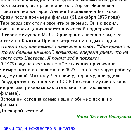
Композитор, автор-исполнитель Сергей Яковлевич
Никитин пел за героя Андрея Васильевича Мягкова.
Сразу после премьеры фильма (31 декабря 1975 года)
Таривердиеву стали звонить знакомые. Он не верил,
считал восхищения просто дружеской поддержкой.
В своих мемуарах М. Л. Таривердиев писал о том, что
затем на Красной Пресне встретил молодых людей:
«Новый год, они немного навеселе и поют: “Мне нравится,
что вы больны не мной”, возможно, впервые узнав, что на
свете есть Цветаева. Я понял: всё в порядке»
.
В 1976 году на фестивале «Песня года» прозвучали
четыре песни из фильма, а в 1977 – за блестящую работу
над музыкой Микаэлу Леоновичу, первому, присудили
Государственную премию СССР (до этого музыка к кино
не рассматривалась как отдельная составляющая
фильма).
Вспомним сегодня самые наши любимые песни из
фильма.
До скорой встречи!
Ваша Татьяна Белоусова
Новый год и Рождество в цитатах