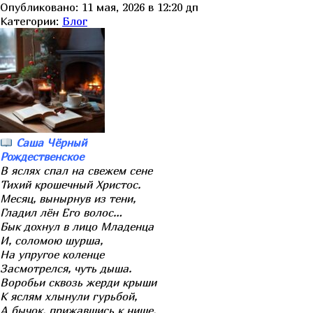
Опубликовано: 11 мая, 2026 в 12:20 дп
Категории:
Блог
Саша Чёрный
Рождественское
В яслях спал на свежем сене
Тихий крошечный Христос.
Месяц, вынырнув из тени,
Гладил лён Его волос…
Бык дохнул в лицо Младенца
И, соломою шурша,
На упругое коленце
Засмотрелся, чуть дыша.
Воробьи сквозь жерди крыши
К яслям хлынули гурьбой,
А бычок, прижавшись к нише,