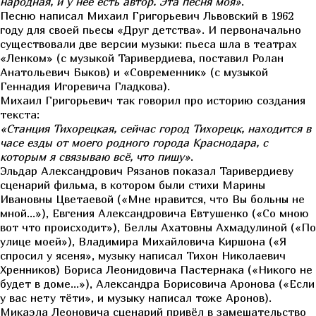
народная, и у неё есть автор. Эта песня моя»
.
Песню написал Михаил Григорьевич Львовский в 1962
году для своей пьесы «Друг детства». И первоначально
существовали две версии музыки: пьеса шла в театрах
«Ленком» (с музыкой Таривердиева, поставил Ролан
Анатольевич Быков) и «Современник» (с музыкой
Геннадия Игоревича Гладкова).
Михаил Григорьевич так говорил про историю создания
текста:
«Станция Тихорецкая, сейчас город Тихорецк, находится в
часе езды от моего родного города Краснодара, с
которым я связываю всё, что пишу»
.
Эльдар Александрович Рязанов показал Таривердиеву
сценарий фильма, в котором были стихи Марины
Ивановны Цветаевой («Мне нравится, что Вы больны не
мной…»), Евгения Александровича Евтушенко («Со мною
вот что происходит»), Беллы Ахатовны Ахмадулиной («По
улице моей»), Владимира Михайловича Киршона («Я
спросил у ясеня», музыку написал Тихон Николаевич
Хренников) Бориса Леонидовича Пастернака («Никого не
будет в доме…»), Александра Борисовича Аронова («Если
у вас нету тёти», и музыку написал тоже Аронов).
Микаэла Леоновича сценарий привёл в замешательство