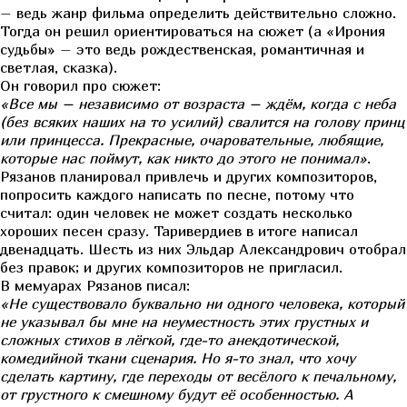
– ведь жанр фильма определить действительно сложно.
Тогда он решил ориентироваться на сюжет (а «Ирония
судьбы» – это ведь рождественская, романтичная и
светлая, сказка).
Он говорил про сюжет:
«Все мы – независимо от возраста – ждём, когда с неба
(без всяких наших на то усилий) свалится на голову принц
или принцесса. Прекрасные, очаровательные, любящие,
которые нас поймут, как никто до этого не понимал»
.
Рязанов планировал привлечь и других композиторов,
попросить каждого написать по песне, потому что
считал: один человек не может создать несколько
хороших песен сразу. Таривердиев в итоге написал
двенадцать. Шесть из них Эльдар Александрович отобрал
без правок; и других композиторов не пригласил.
В мемуарах Рязанов писал:
«Не существовало буквально ни одного человека, который
не указывал бы мне на неуместность этих грустных и
сложных стихов в лёгкой, где-то анекдотической,
комедийной ткани сценария. Но я-то знал, что хочу
сделать картину, где переходы от весёлого к печальному,
от грустного к смешному будут её особенностью. А