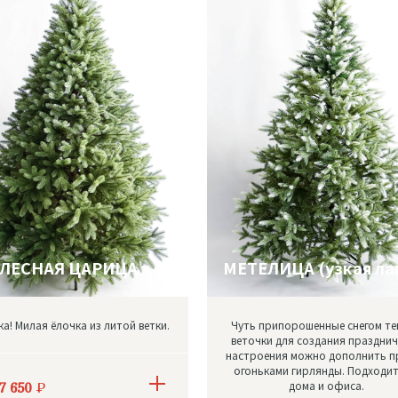
ЛЕСНАЯ ЦАРИЦА
МЕТЕЛИЦА (узкая ла
а! Милая ёлочка из литой ветки.
Чуть припорошенные снегом т
веточки для создания праздни
настроения можно дополнить п
огоньками гирлянды. Подходит
дома и офиса.
7 650
Р