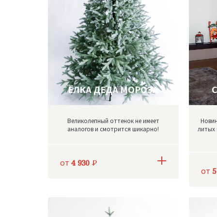
ЁЛКА ДЕДА МОРОЗА
С
Великолепный оттенок не имеет
Новин
аналогов и смотрится шикарно!
литых 
от
4 930
Р
от
5