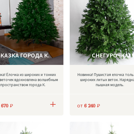
КАЗКА ГОРОДА К.
СНЕГУРОЧКА
ка! Ёлочка из широких и тонких
Новинка! Пушистая елочка толь
веточек вдохновлена волшебным
широких литых веток. Нарядн
пространством города К.
пышная модель.
от
 670
Р
6 240
Р