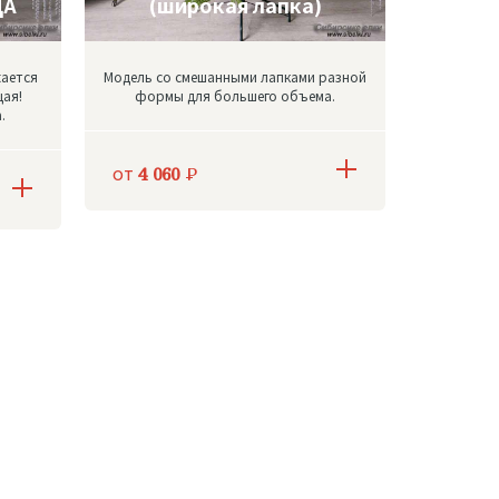
ЦА
(широкая лапка)
жается
Модель со смешанными лапками разной
щая!
формы для большего объема.
.
от
4 060
Р