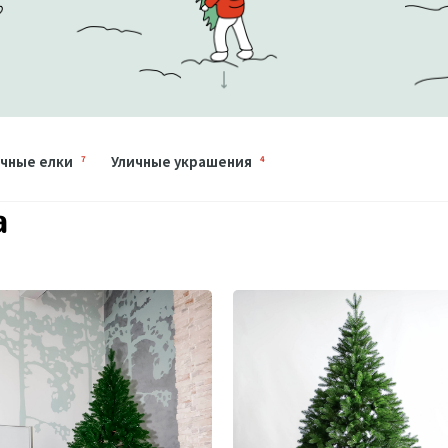
чные елки
Уличные украшения
7
4
а