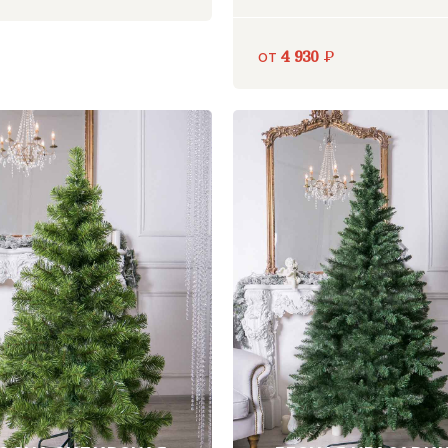
от
4 930
Р