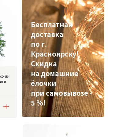
Бесплатная
доставка
по г.
Красноярску!
Скидка
на домашние
ко из
ёлочки
ая и
при самовывозе -
5 %!