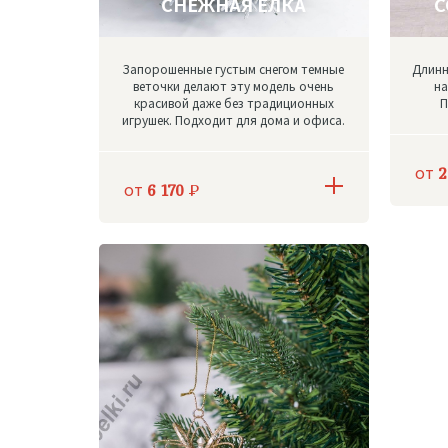
СНЕЖНАЯ ЁЛКА
С
Запорошенные густым снегом темные
Длинн
веточки делают эту модель очень
на
красивой даже без традиционных
П
игрушек. Подходит для дома и офиса.
от
2
от
6 170
Р