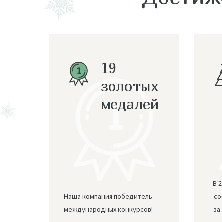
19
золотых
медалей
В 
Наша компания победитель
со
международных конкурсов!
за