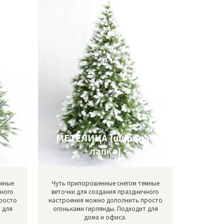
МЕТЕЛИЦА (широкая
пка)
лапка)
емные
Чуть припорошенные снегом темные
чного
веточки для создания праздничного
росто
настроения можно дополнить просто
 для
огоньками гирлянды. Подходит для
дома и офиса.