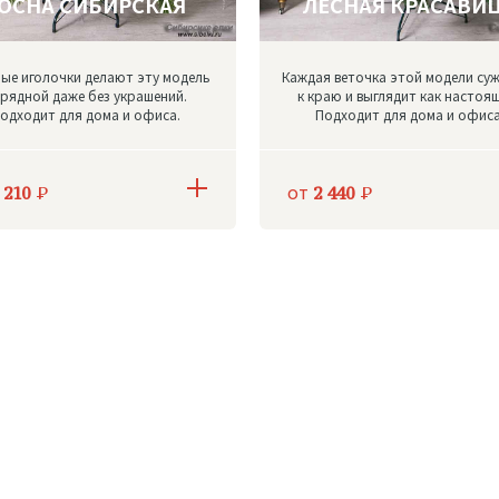
ОСНА СИБИРСКАЯ
ЛЕСНАЯ КРАСАВИ
ые иголочки делают эту модель
Каждая веточка этой модели су
рядной даже без украшений.
к краю и выглядит как настоя
одходит для дома и офиса.
Подходит для дома и офиса
от
 210
Р
2 440
Р