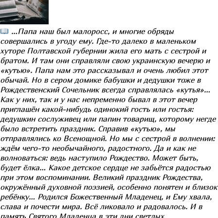
…Папа наш был малоросс, и многие обряды
совершались в угоду ему. Где-то далеко в маленьком
хуторе Полтавской губернии жила его мать с сестрой и
братом. И там они справляли свою украинскую вечерю и
«кутью». Папа нам это рассказывал и очень любил этот
обычай. Но в сером домике бабушки и дедушки тоже в
Рождественский Сочельник всегда справлялась «кутья»…
Как у них, так и у нас непременно бывал в этот вечер
приглашён какой-нибудь одинокий гость или гостья:
дедушкин сослуживец или папин товарищ, которому негде
было встретить праздник. Справив «кутью», мы
отправлялись ко Всенощной. Но мы с сестрой в волнении:
ждём чего-то необычайного, радостного. Да и как не
волноваться: ведь наступило Рождество. Может быть,
будет ёлка… Какое детское сердце не забьётся радостью
при этом воспоминании. Великий праздник Рождества,
окружённый духовной поэзией, особенно понятен и близок
ребёнку… Родился Божественный Младенец, и Ему хвала,
слава и почести мира. Всё ликовало и радовалось. И в
память Святого Младенца в эти дни светлых