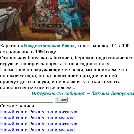
Картина
«Рождественская ёлка»
, холст, масло; 104 х 100
см; написана в 1996 году.
Старенькая бабушка заботливо, бережно подготавливает
игрушки, собираясь наряжать новогоднюю ёлку.
Посмотрев на окружающие её вещи, мы понимаем, что
она живёт одна, но на новогодние праздники к ней
приедут дети и внуки, и небольшая, уютная комната
наполнится смехом и весельем…
Интересности собирает – Татьяна Белоусова
Найти:
Свежие записи
Новый год и Рождество в цитатах
Новый год и Рождество в музыке
Новый год и Рождество в цитатах
Новый год и Рождество в музыке