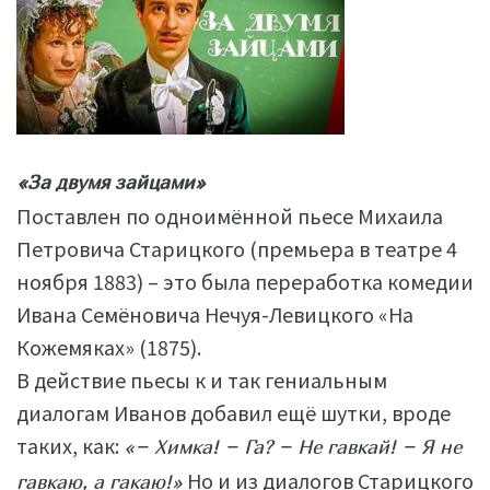
«За двумя зайцами»
Поставлен по одноимённой пьесе Михаила
Петровича Старицкого (премьера в театре 4
ноября 1883) – это была переработка комедии
Ивана Семёновича Нечуя-Левицкого «На
Кожемяках» (1875).
В действие пьесы к и так гениальным
диалогам Иванов добавил ещё шутки, вроде
таких, как:
«− Химка! − Га? − Не гавкай! − Я не
Но и из диалогов Старицкого
гавкаю, а гакаю!»