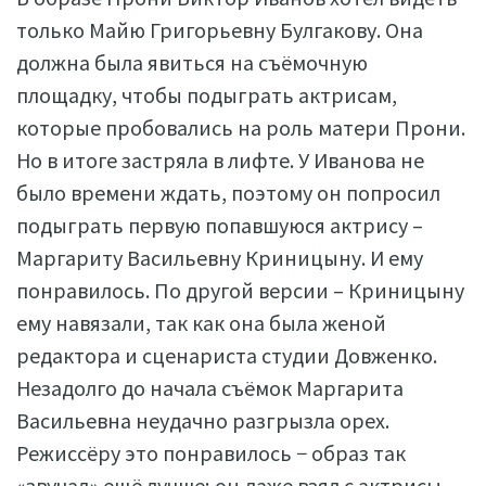
только Майю Григорьевну Булгакову. Она
должна была явиться на съёмочную
площадку, чтобы подыграть актрисам,
которые пробовались на роль матери Прони.
Но в итоге застряла в лифте. У Иванова не
было времени ждать, поэтому он попросил
подыграть первую попавшуюся актрису –
Маргариту Васильевну Криницыну. И ему
понравилось. По другой версии – Криницыну
ему навязали, так как она была женой
редактора и сценариста студии Довженко.
Незадолго до начала съёмок Маргарита
Васильевна неудачно разгрызла орех.
Режиссёру это понравилось − образ так
«звучал» ещё лучше; он даже взял с актрисы