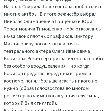
На роль Свирида Голохвостова пробовались
многие актёры. В итоге режиссёр выбрал
Николая Олимпиевича Гриценко и Юрия
Трофимовича Тимошенко – оба отказались
из-за своих плотных графиков. Виктору
Михайловичу посоветовали взять
театрального актёра Олега Ивановича
Борисова. Режиссёр пригласил его на пробы
без особого воодушевления − но когда
Борисов предстал перед ним в гриме и
костюме, понял: больше искать никого не
нужно (образ Голохвостова во многом
режиссёр позаимствовал у приятеля сына,
который был стилягой).
В образе Прони Виктор Иванов хотел видеть